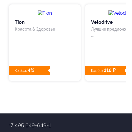
Tion
Velodrive
Красота & Здоровье
Лучшие предложения
...
4%
116 ₽
Кэшбэк
Кэшбэк
+7 495 649-649-1