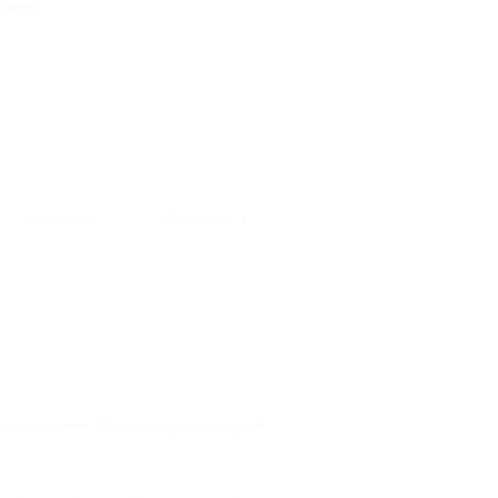
мпании
лено 14
Экскурсии
Мероприятия
 много денег. Благодаря купонам Biglion