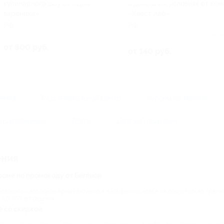
кулинарного шоу от «Дом
в домашних условиях от ко
вареника»
«Квест лаб»
РФ
РФ
Куп
от 800 руб.
от 140 руб.
бенка
Развлекательный центр
Купоны на квесты
 развлечений
Театр
Детский праздник
ения
роме по промокоду от Биглион
оводить свободное время активно и насыщенно, вовсе не обязательно тратить
 50-70% в среднем.
е со скидкой