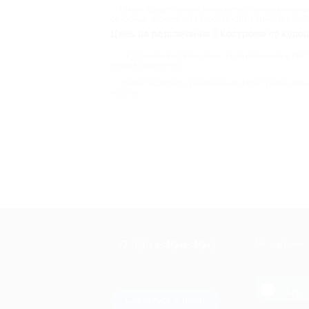
Также представлено множество познавательных э
обзорные экскурсии в Москва-сити. Имеется выбо
Цены на развлечения в Костроме по купон
С купонами Биглион цены на развлечения в Кос
любым бюджетом.
Чтобы подобрать развлечение в Костроме, можн
услуге.
+7 495 649-649-1
МОБИЛЬНО
Для звонка из Москвы
и регионов России
загрузи
App 
Связаться с нами