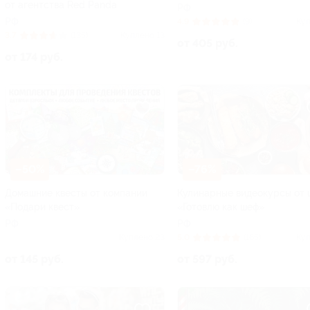
от агентства Red Panda
РФ
РФ
4.9
(9)
Куп
3.7
(135)
Куплено 13
от 405 руб.
от 174 руб.
–50%
–76%
Домашние квесты от компании
Кулинарные видеокурсы от 
«Подари квест»
«Готовлю как шеф»
РФ
РФ
Куплено 23
5.0
(165)
Куп
от 145 руб.
от 597 руб.