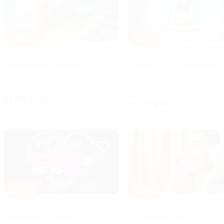
–80%
–70%
Видеокурсы от компании
Квесты для детей в домашни
«Мыльная мастерская»
условиях от агентства Red 
РФ
РФ
5.0
(106)
3.7
(135)
Куп
от 178 руб.
от 174 руб.
–70%
–55%
Квесты для влюбленных
Создание песни-поздравлен
в домашних условиях
от компании Creai