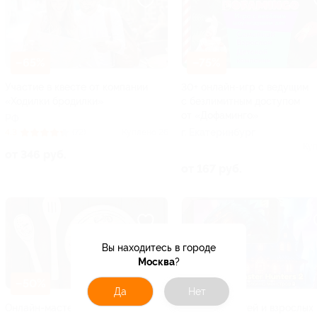
–65%
–75%
Участие в квесте от компании
30+ онлайн-игр с ведущим
«Ходилки бродилки»
с безлимитным доступом
от «Дофаминго»
РФ
г. Екатеринбург
4.3
(72)
Куплено 26
Куп
от 346 руб.
от 167 руб.
Вы находитесь в городе
Москва
?
–50%
–50%
Да
Нет
Онлайн-мастер-класс в формате
Квест для детей и взрослых