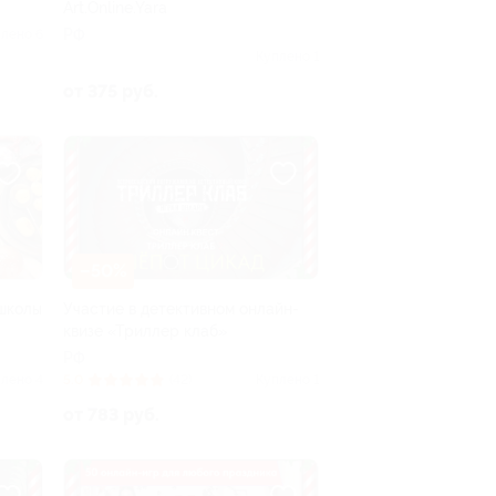
Art.Online.Yara
РФ
лено 6
Куплено 1
от 375 руб.
–50%
школы
Участие в детективном онлайн-
квизе «Триллер клаб»
РФ
лено 4
5.0
(42)
Куплено 1
от 783 руб.