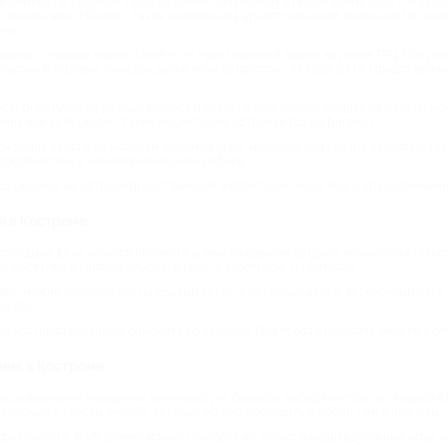
й семьей по купонам. Одно из самых популярных в любое время года - аквапар
с шезлонгами и баром - такие развлечения нравятся многим. Большинство акв
ень.
роме - игровые парки. Такие есть практически в любом крупном ТРЦ. Покупа
акционы и игровые зоны для детей всех возрастов - от года до 14. Представл
ятки батутов на разный возраст и степень подготовки. Ходить на батуты можно
ия или выпускной - такие акции также встречаются на Биглион.
ождение квеста по мотивам любимой игры, мультика или сказки. Зачастую та
пособностей и навыков командной работы.
со скидкой на детские представления и спектакли. Чаще всего это развлечен
й в Костроме
 отдыха. Если хочется провести время на свежем воздухе, можно покататься 
е доступен в картинг-клубах, в тире, в аэротрубе, на батутах.
ку, можно отправиться на крытый каток, в батутный центр, веревочный парк 
льярд.
читься пилотированию самолета со скидкой. Или просто полетать вместе с о
ния в Костроме
х развлечений наверняка заинтересует большой выбор квестов со скидкой в
шеходные и квесты онлайн, которые можно проходить в любой точке планеты.
реальности. В VR-шлеме можно поиграть не только в индивидуальные игры, но