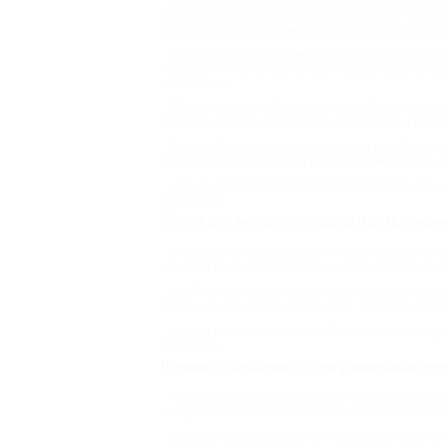
В Костроме немало мест, куда можно пойти все
возрастов, просторные бассейны, летний “пляж” 
оплаты входа в парке можно провести хоть весь д
Также популярное семейное развлечение в Кост
TeikaBoom и не только. В таких парках есть аттр
развлечения.
Также популярны батутные парки. В них есть дес
развлечений можно провести детский День Рожден
Хороший вариант развлечения для детей - прох
способствуют активному развитию умственных с
А еще на Biglion постоянно появляются билеты 
возрастов.
Места для активного отдыха и развлечени
В Костроме представлено много видов активного
сезон - и на снегоходах. Экстрим при любой погод
Чтобы совместить отдых и спортивную трениров
активные игры, такие как боулинг, лазертаг или би
А если хочется чего-то необычного, можно поу
вертолете.
Лучшие спокойные и культурные развлече
Любителей более спокойных и интеллектуальны
актерами и без. А еще есть домашние квесты, пе
Большой выбор Костроме и клубов виртуальной 