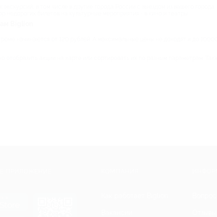
кскурсий, в том числе в другие города России с выездом из вашего города. 
р недорогих билетов на культурные мероприятия - в кино и театры.
ам Biglion
троме начинаются от 120 рублей. А максимальные цены не доходят и до 10000
о отобразить акции на карте или сортировать их по разным параметрам. Так
Е ПРИЛОЖЕНИЕ
КОМПАНИЯ
ИНФОР
Как работает Biglion
Вопрос
ть в
Store
Вакансии
Отзывы