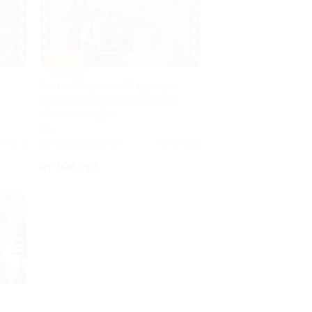
–55%
Квизы «Радуга», «IQ турнир»,
«Мания знания» от компании
«Все-квизы.рф»
РФ
лено 2
5.0
(42)
Куплено 2
от 704 руб.