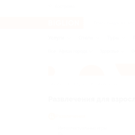
Кострома
Услуги
Отели
Туры
Все
Афиша города
Здоровье
О
Главная
Услуги
Развлечения
Развлечения для взрос
Развлечения
Интеллектуальные игры
(9)