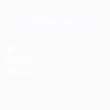
+7 495 649-649-1
Для звонка из Москвы
и регионов России
Связаться с нами
МОБИЛЬНОЕ ПРИЛОЖЕНИЕ
загрузить в
App Store
загрузить в
Google Play
загрузить в
AppGallery
КОМПАНИЯ
ИНФОРМАЦИЯ