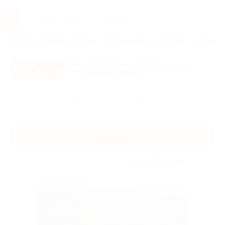
Услуги
Отели
Туры
Промокоды
Кэшбэк
Афиша 
Все скидки
- в мобильном приложении!
Скачать сейчас!
Главная
Отели
Другие города
Смоленск
Смоленск
Без сортировки