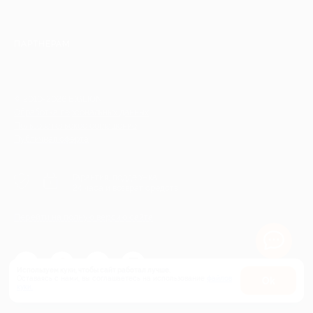
ПАРТНЕРАМ
© 2010-2026 BIGLION
Обработка персональных данных
Пользовательское соглашение
Публичная оферта
Гарантия, поддержка
24 часа и возврат средств
Перейти на полную версию сайта
Используем куки, чтобы сайт работал лучше.
Оставаясь с нами, вы соглашаетесь на использование
файлов
Оk
куки.
Карта