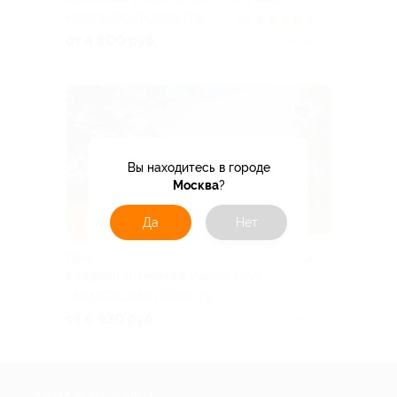
КАЛУЖСКАЯ ОБЛАСТЬ
3.9
(4)
от 4 800 руб.
Куплено 192
Вы находитесь в городе
Москва
?
Да
Нет
–30%
Проживание с завтраком и развлечениям
в сафари-глэмпинге Vazuza Love
СМОЛЕНСКАЯ ОБЛАСТЬ
от 6 930 руб.
Куплено 81