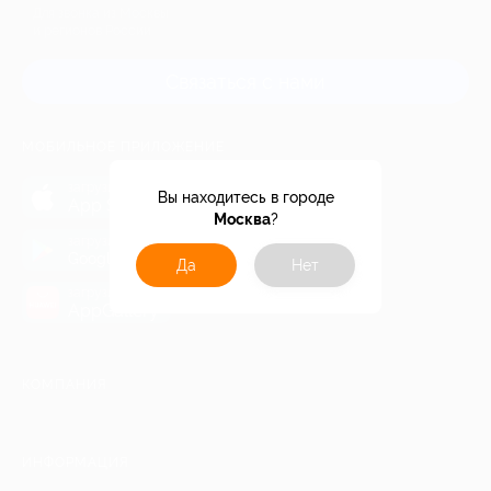
Для звонка из Москвы
и регионов России
Связаться с нами
МОБИЛЬНОЕ ПРИЛОЖЕНИЕ
загрузить в
Вы находитесь в городе
App Store
Москва
?
загрузить в
Google Play
Да
Нет
загрузить в
AppGallery
КОМПАНИЯ
ИНФОРМАЦИЯ