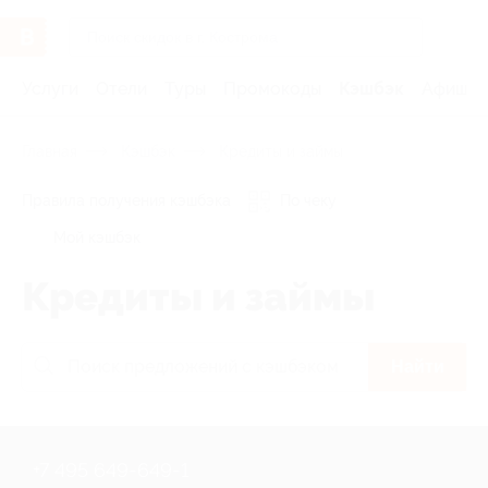
Услуги
Отели
Туры
Промокоды
Кэшбэк
Афиша 
Главная
Кэшбэк
Кредиты и займы
Правила получения кэшбэка
По чеку
Мой кэшбэк
Кредиты и займы
Найти
+7 495 649-649-1