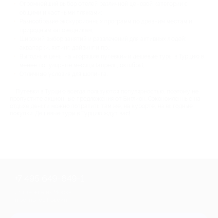
Огромнейший выбор отелей различной ценовой категории с
общими и частными пляжами;
Разнообразие экскурсионных программ по древним местам и
природным заповедникам;
Широкий выбор занятий и развлечений для активных людей:
аквапарки, яхтинг, дайвинг и пр.;
Выгодные цены на «горящие путевки» и дешевые туры в Турцию в
менее популярные месяцы (апрель, октябрь);
Отличные условия для шопинга.
Путевки в Турцию всегда пользуются популярностью, поэтому не
пропустите акционные предложения от Биглион. Сэкономленные на
отдыхе деньги можно потратить там же, на курорте, на выгодные
покупки. Дешевые туры в Турцию ждут вас!
+7 495 649-649-1
Для звонка из Москвы
и регионов России