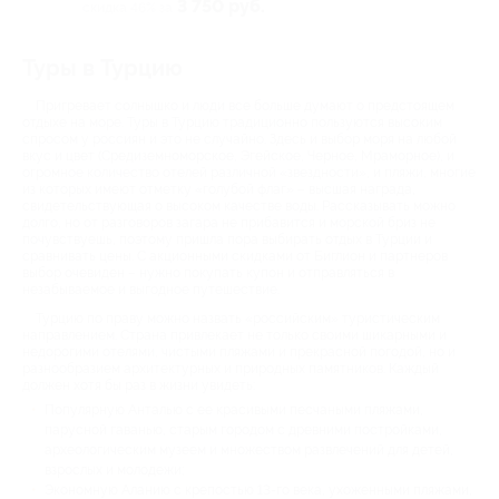
3 750 руб.
скидка 46% за
Туры в Турцию
Пригревает солнышко и люди все больше думают о предстоящем
отдыхе на море. Туры в Турцию традиционно пользуются высоким
спросом у россиян и это не случайно. Здесь и выбор моря на любой
вкус и цвет (Средиземноморское, Эгейское, Черное, Мраморное), и
огромное количество отелей различной «звездности», и пляжи, многие
из которых имеют отметку «голубой флаг» – высшая награда,
свидетельствующая о высоком качестве воды. Рассказывать можно
долго, но от разговоров загара не прибавится и морской бриз не
почувствуешь, поэтому пришла пора выбирать отдых в Турции и
сравнивать цены. С акционными скидками от Биглион и партнеров
выбор очевиден – нужно покупать купон и отправляться в
незабываемое и выгодное путешествие.
Турцию по праву можно назвать «российским» туристическим
направлением. Страна привлекает не только своими шикарными и
недорогими отелями, чистыми пляжами и прекрасной погодой, но и
разнообразием архитектурных и природных памятников. Каждый
должен хотя бы раз в жизни увидеть:
Популярную Анталью с ее красивыми песчаными пляжами,
парусной гаванью, старым городом с древними постройками,
археологическим музеем и множеством развлечений для детей,
взрослых и молодежи;
Экономную Аланию с крепостью 13-го века, ухоженными пляжами,