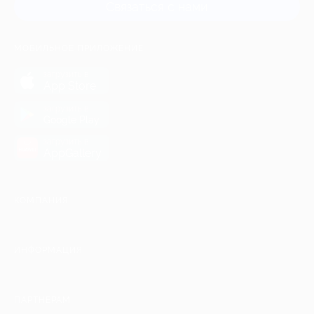
Связаться с нами
МОБИЛЬНОЕ ПРИЛОЖЕНИЕ
загрузить в
App Store
загрузить в
Google Play
загрузить в
AppGallery
КОМПАНИЯ
ИНФОРМАЦИЯ
ПАРТНЕРАМ