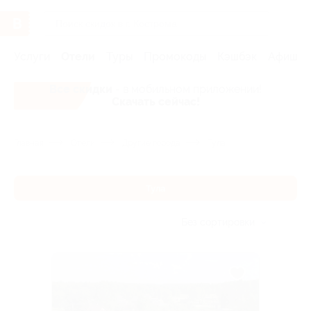
Услуги
Отели
Туры
Промокоды
Кэшбэк
Афиша 
Все скидки
- в мобильном приложении!
Скачать сейчас!
Главная
Отели
Другие города
Тула
Тула
Без сортировки