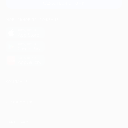
Связаться с нами
МОБИЛЬНОЕ ПРИЛОЖЕНИЕ
загрузить в
App Store
загрузить в
Google Play
загрузить в
AppGallery
КОМПАНИЯ
ИНФОРМАЦИЯ
ПАРТНЕРАМ