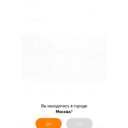
SPA-отдых в отеле Nabat Palace 5* со
скидкой
МОСКОВСКАЯ ОБЛАСТЬ
3.8
(8)
от 8 763 руб.
Куплено 33
–30%
Отдых с питанием в отеле «Астро Плаза 4*»
со скидкой
МОСКОВСКАЯ ОБЛАСТЬ
4.4
(3)
Вы находитесь в городе
от 9 170 руб.
Куплено 9
Москва
?
Да
Нет