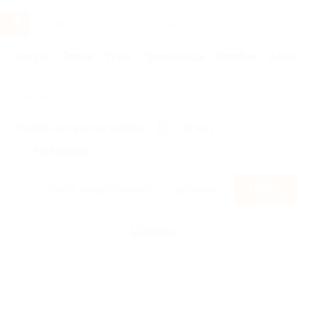
Услуги
Отели
Туры
Промокоды
Кэшбэк
Афиша 
Главная
Кэшбэк
KRONA
Правила получения кэшбэка
По чеку
Мой кэшбэк
Найти