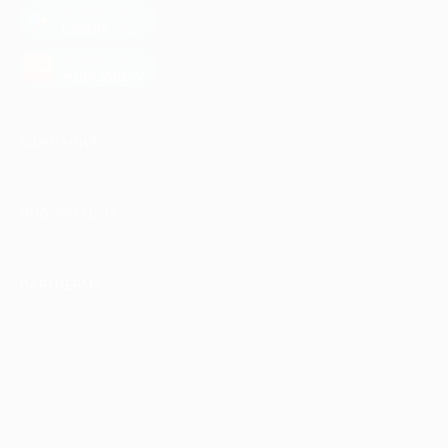
загрузить в
Google Play
загрузить в
AppGallery
КОМПАНИЯ
ИНФОРМАЦИЯ
ПАРТНЕРАМ
© 2010-2026 BIGLION
Обработка персональных данных
Пользовательское соглашение
Публичная оферта