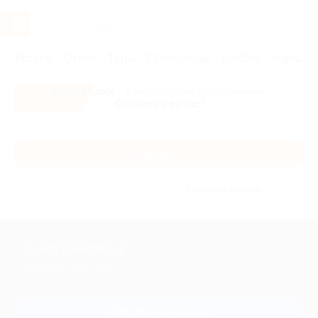
Услуги
Отели
Туры
Промокоды
Кэшбэк
Афиша 
Все скидки
- в мобильном приложении!
Скачать сейчас!
Каталог
Без сортировки
+7 495 649-649-1
Для звонка из Москвы
и регионов России
Связаться с нами