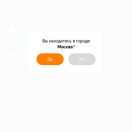
МОБИЛЬНОЕ ПРИЛОЖЕНИЕ
загрузить в
App Store
загрузить в
Вы находитесь в городе
Google Play
Москва
?
загрузить в
AppGallery
Да
Нет
КОМПАНИЯ
ИНФОРМАЦИЯ
ПАРТНЕРАМ